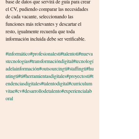
base de datos que servirá de guía para crear 
el CV, pudiendo comparar las necesidades 
de cada vacante, seleccionando las 
funciones más relevantes y descartar el 
resto, igualmente recuerda que toda 
información incluida debe ser verificable.
#informático
#profesionalesti
#talentoti
#nueva
stecnologías
#transformacióndigital
#tecnologí
adelainformación
#outsourcingti
#staffingti
#hu
ntingti
#ti
#herramientasdigitales
#proyectosti
#t
endenciasdigitales
#talentodigital
#curriculum
vitae
#cv
#desarrollodetalento
#experiencialab
oral