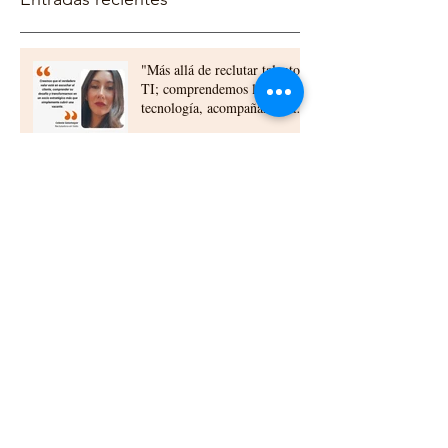
"Más allá de reclutar talento
TI; comprendemos la
tecnología, acompañamos a
nuestros clientes,
construyendo relaciones a
largo plazo"
Elizabeth Urra experta en
QA: “La calidad debe
construirse desde el diseño y
la planificación”
Beneficios del Outsourcing TI
para Empresas en Chile:
outsourcing ti beneficios chile
Cómo las células ti
empresariales chile
transforman las empresas