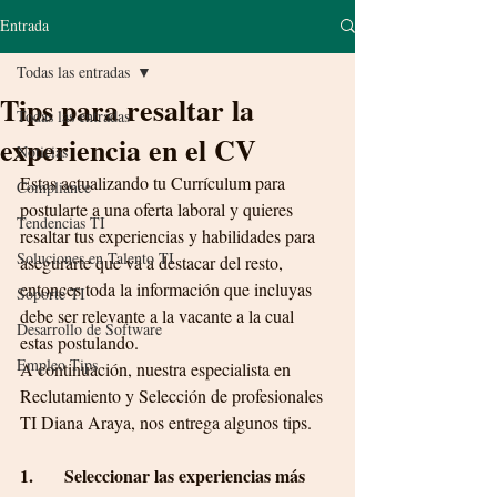
Entrada
Todas las entradas
Tips para resaltar la
Todas las entradas
experiencia en el CV
Noticias
Estas actualizando tu Currículum para 
Compliance
postularte a una oferta laboral y quieres 
Tendencias TI
resaltar tus experiencias y habilidades para 
Soluciones en Talento TI
asegurarte que va a destacar del resto, 
entonces toda la información que incluyas 
Soporte TI
debe ser relevante a la vacante a la cual 
Desarrollo de Software
estas postulando. 
Empleo Tips
A continuación, nuestra especialista en 
Reclutamiento y Selección de profesionales 
TI Diana Araya, nos entrega algunos tips.
1.       Seleccionar las experiencias más 