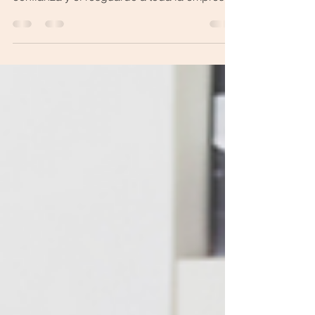
Es fundamental que desde los liderazgos
de las organizaciones se brinde la
confianza y el resguardo a toda la empresa.
Para ello la comunicación entre
colaboradores y jefaturas es fundamental,
ya que de esta manera el o la trabajadora
sienta que puede expresarse de manera
confidencial y segura, y, por otra parte, los
equipos de gestión de personas pueden
hacer seguimiento e implementar mejoras