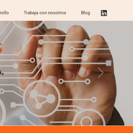
rollo
Trabaja con nosotros
Blog
S
s,