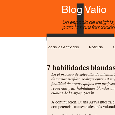
Blog Valio
Un espacio de insights
para la transformación 
Todas las entradas
Noticias
C
7 habilidades blandas
Soporte TI
Desarrollo de Sof
En el proceso de selección de talentos 
descartar perfiles, realizar entrevistas 
finalidad de crear equipos con profesi
requerida y las habilidades blandas que
cultura de la organización.
A continuación, Diana Araya nuestra es
competencias transversales más valorada