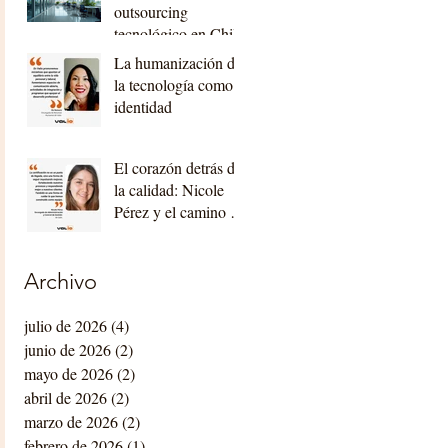
outsourcing
tecnológico en Chile
La humanización de
la tecnología como
identidad
El corazón detrás de
la calidad: Nicole
Pérez y el camino de
Valio hacia la
certificación
internacional
Archivo
julio de 2026
(4)
4 entradas
junio de 2026
(2)
2 entradas
mayo de 2026
(2)
2 entradas
abril de 2026
(2)
2 entradas
marzo de 2026
(2)
2 entradas
febrero de 2026
(1)
1 entrada