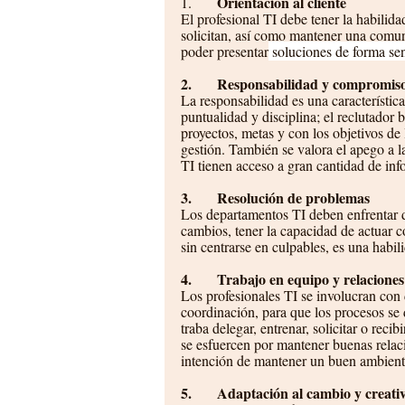
Orientación al cliente
1.       
El profesional TI debe tener la habilida
solicitan, así como mantener una comuni
poder presentar
 soluciones de forma sen
2.       Responsabilidad y compromis
La responsabilidad es una característi
puntualidad y disciplina; el reclutador
proyectos, metas y con los objetivos de
gestión. También se valora el apego a l
TI tienen acceso a gran cantidad de inf
3.       Resolución de problemas
Los departamentos TI deben enfrentar d
cambios, tener la capacidad de actuar co
sin centrarse en culpables, es una habi
4.       Trabajo en equipo y relacione
Los profesionales TI se involucran con d
coordinación, para que los procesos se
traba delegar, entrenar, solicitar o rec
se esfuercen por mantener buenas relac
intención de mantener un buen ambiente
5.       Adaptación al cambio y creati