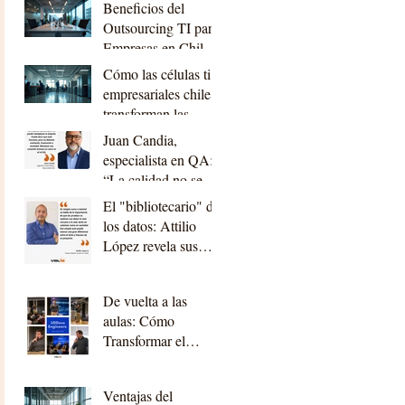
Beneficios del
planificación”
Outsourcing TI para
Empresas en Chile:
outsourcing ti
Cómo las células ti
beneficios chile
empresariales chile
transforman las
empresas
Juan Candia,
especialista en QA:
“La calidad no se
trata solo de que el
El "bibliotecario" de
sistema funcione,
los datos: Attilio
sino de que el
López revela sus
usuario no tenga que
lecciones de oro en
luchar para usarlo.”
Desarrollo
De vuelta a las
aulas: Cómo
Transformar el
Código en Impacto
Real
Ventajas del