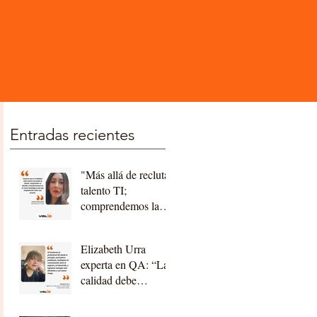
Entradas recientes
"Más allá de reclutar
talento TI;
comprendemos la
tecnología,
acompañamos a
Elizabeth Urra
nuestros clientes,
experta en QA: “La
construyendo
calidad debe
relaciones a largo
construirse desde el
plazo"
diseño y la