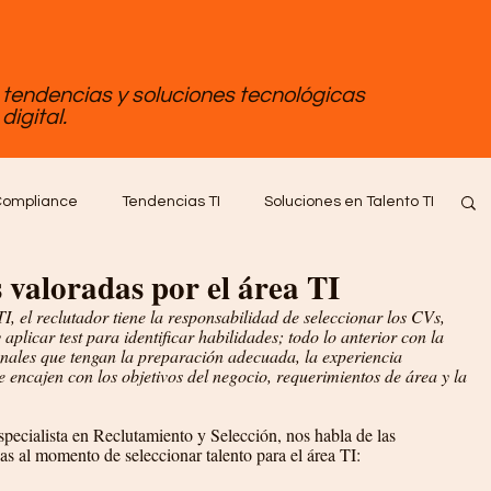
, tendencias y soluciones tecnológicas
digital.
ompliance
Tendencias TI
Soluciones en Talento TI
 valoradas por el área TI
tware
Empleo Tips
TI, el reclutador tiene la responsabilidad de seleccionar los CVs, 
y aplicar test para identificar habilidades; todo lo anterior con la 
onales que tengan la preparación adecuada, la experiencia 
 encajen con los objetivos del negocio, requerimientos de área y la 
pecialista en Reclutamiento y Selección, nos habla de las 
s al momento de seleccionar talento para el área TI: