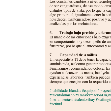
Los constantes cambios a nivel tecnológi
de ser vanguardistas, de ese modo, crea
distintos tipos de vista, por lo que la 
algo primordial, igualmente tener la act
novedades, manteniéndose positivo y ad
analizadas por los reclutadores. 
6.       Trabajo bajo presión y toleran
El manejo de las emociones bajo exigen
en comportamiento y desempeño de un in
frustrarse, por lo que el autocontrol y 
7.       Capacidad de Análisis
Un especialista TI debe tener la capaci
suministrada, así como generar reportes 
Finalizamos recomendando colocar las ha
ayudan a alcanzar tus metas, inclúyelas d
experiencias laborales, también puedes 
siempre que encajen con lo requerido en 
#habilidadesblandas
#equipoti
#proyect
#talentohumano
#TransformaciónDigita
#herramientasti
#talentosihay
#staffingt
#actitud