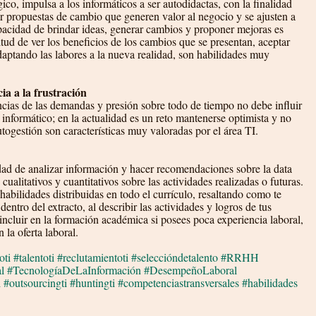
co, impulsa a los informáticos a ser autodidactas, con la finalidad 
r propuestas de cambio que generen valor al negocio y se ajusten a 
capacidad de brindar ideas, generar cambios y proponer mejoras es 
itud de ver los beneficios de los cambios que se presentan, aceptar 
aptando las labores a la nueva realidad, son habilidades muy 
cia a la frustración
cias de las demandas y presión sobre todo de tiempo no debe influir 
formático; en la actualidad es un reto mantenerse optimista y no 
autogestión son características muy valoradas por el área TI.
dad de analizar información y hacer recomendaciones sobre la data 
cualitativos y cuantitativos sobre las actividades realizadas o futuras.
bilidades distribuidas en todo el currículo, resaltando como te 
entro del extracto, al describir las actividades y logros de tus 
incluir en la formación académica si posees poca experiencia laboral, 
la oferta laboral. 
oti
#talentoti
#reclutamientoti
#seleccióndetalento
#RRHH
l
#TecnologíaDeLaInformación
#DesempeñoLaboral
i
#outsourcingti
#huntingti
#competenciastransversales
#habilidades