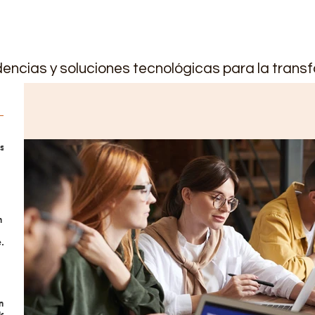
encias y soluciones tecnológicas para la transf
os
os
n
eño
ing
le: