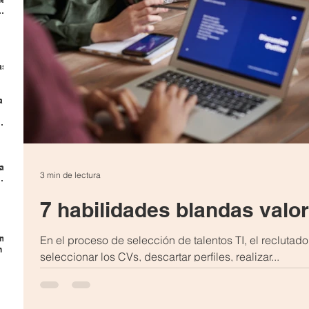
as
a
ema
har
la
3 min de lectura
7 habilidades blandas valor
ómo
En el proceso de selección de talentos TI, el reclutado
n
seleccionar los CVs, descartar perfiles, realizar...