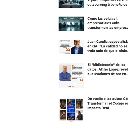
outsourcing ti beneficios
chile
Cómo las células ti
empresariales chile
transforman las empres
Juan Candia, especialist
en QA: “La calidad no se
trata solo de que el sist
funcione, sino de que el
usuario no tenga que luc
para usarlo.”
El "bibliotecario" de los
datos: Attilio López reve
sus lecciones de oro en
Desarrollo
De vuelta a las aulas: C
Transformar el Código e
Impacto Real