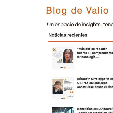
Blog de Valio
Un espacio de insights, tend
Noticias recientes
"Más allá de reclutar
talento TI; comprendem
la tecnología,
acompañamos a nuestr
clientes, construyendo
relaciones a largo plazo"
Elizabeth Urra experta e
QA: “La calidad debe
construirse desde el dis
y la planificación”
Beneficios del Outsourc
TI para Empresas en Chi