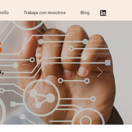
rollo
Trabaja con nosotros
Blog
S
s,