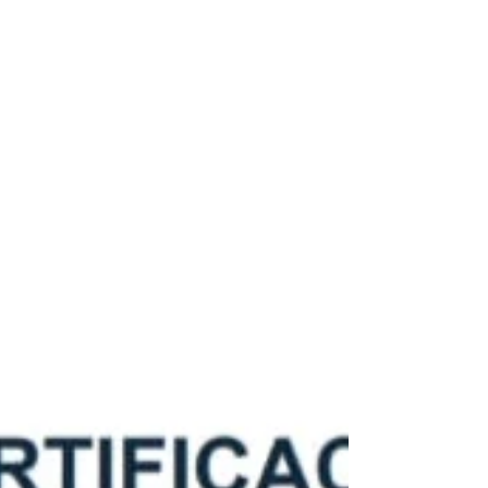
señal concreta de que en Valio estamos
comprometidos con hacer bien las cosas y
seguir mejorando.