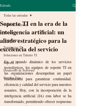
Entrada
Todas las entradas
Soporte TI en la era de la
Todas las entradas
inteligencia artificial: un
Noticias
aliado estratégico para la
Compliance
excelencia del servicio
Tendencias TI
Soluciones en Talento TI
En el mundo dinámico de los servicios 
Soporte TI
tecnológicos, los equipos de soporte TI en 
Desarrollo de Software
las organizaciones desempeñan un papel 
Empleo Tips
fundamental para garantizar continuidad, 
eficiencia y calidad del servicio para nuestros 
usuarios. Hoy, con la incorporación de la 
inteligencia artificial (IA) esta labor se ha 
transformado, permitiendo ofrecer respuestas 