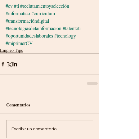
#cv
#ti
#reclutamientoyselección
#informático
#currículum
#transformacióndigital
#tecnologíasdelainformación
 #talentoti
#oportunidadeslaborales
#tecnology
#miprimerCV
Empleo Tips
Comentarios
Escribir un comentario...