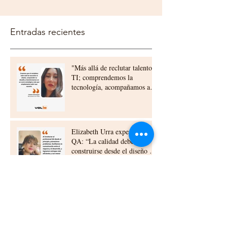
Entradas recientes
"Más allá de reclutar talento
TI; comprendemos la
tecnología, acompañamos a
nuestros clientes,
construyendo relaciones a
largo plazo"
Elizabeth Urra experta en
QA: “La calidad debe
construirse desde el diseño y
la planificación”
Beneficios del Outsourcing TI
para Empresas en Chile:
outsourcing ti beneficios chile