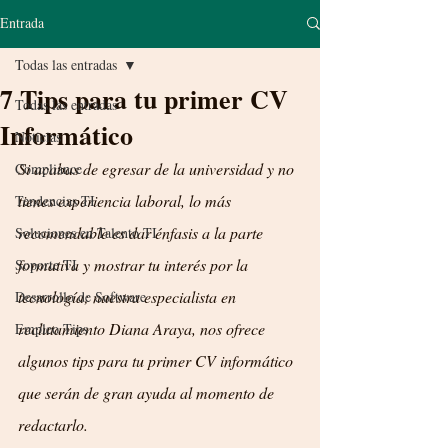
Entrada
Todas las entradas
7 Tips para tu primer CV
Todas las entradas
Informático
Noticias
Si acabas de egresar de la universidad y no 
Compliance
tienes experiencia laboral, lo más 
Tendencias TI
recomendable es dar énfasis a la parte 
Soluciones en Talento TI
formativa y mostrar tu interés por la 
Soporte TI
tecnología; nuestra especialista en 
Desarrollo de Software
reclutamiento Diana Araya, nos ofrece 
Empleo Tips
algunos tips para tu primer CV informático 
que serán de gran ayuda al momento de 
redactarlo.