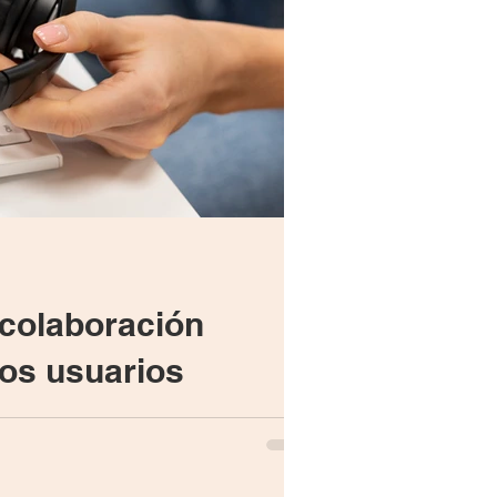
 colaboración
los usuarios
soporte TI y los usuarios, con el
s, si no experiencias de colaboración,
e procesos y que ajustar y optimizar