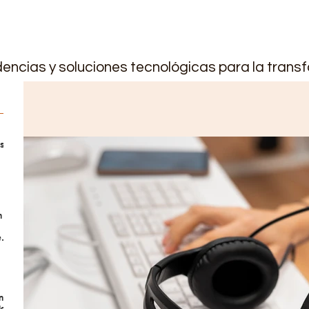
encias y soluciones tecnológicas para la transf
os
os
n
eño
ing
le: