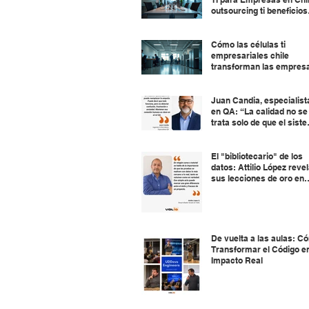
outsourcing ti beneficios
chile
Cómo las células ti
empresariales chile
transforman las empres
Juan Candia, especialist
en QA: “La calidad no se
trata solo de que el sist
funcione, sino de que el
usuario no tenga que luc
para usarlo.”
El "bibliotecario" de los
datos: Attilio López reve
sus lecciones de oro en
Desarrollo
De vuelta a las aulas: C
Transformar el Código e
Impacto Real