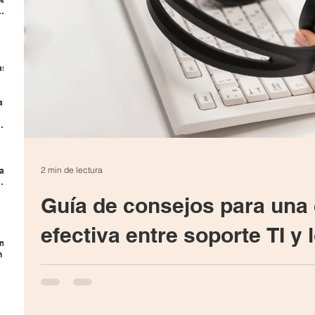
as
a
ema
har
2 min de lectura
la
Guía de consejos para una
efectiva entre soporte TI y 
ómo
n
Guía de consejos para una colaboración efectiva entre 
compromiso de ofrecer no solo soluciones tecnológica
donde se realizan de manera constante evaluaciones d