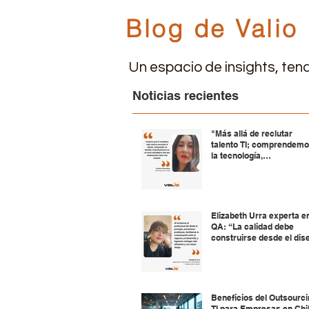
Blog de Valio
Un espacio de insights, tend
Noticias recientes
"Más allá de reclutar
talento TI; comprendem
la tecnología,
acompañamos a nuestr
clientes, construyendo
relaciones a largo plazo"
Elizabeth Urra experta e
QA: “La calidad debe
construirse desde el dis
y la planificación”
Beneficios del Outsourc
TI para Empresas en Chi