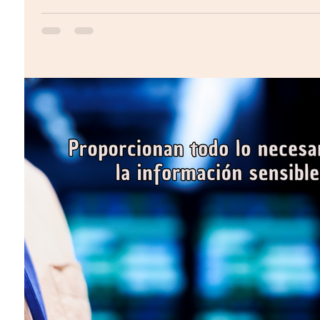
Licitaciones públicas: “Nunca se pierde, siempre se g
coordinar a los diferentes los equipos y las áreas, po
trabajos habituales y a veces es difícil hacer tiempo p
el día de la entrega. Por eso es fundamental llevar un
uno entienda cuál es su rol dentro de la propuesta y 
anticipadas.