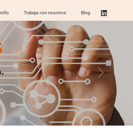
rollo
Trabaja con nosotros
Blog
S
s,