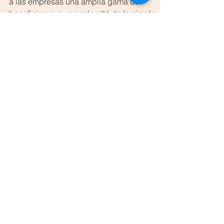
empresas
La externalización de servicios de TI ofrece
a las empresas una amplia gama de
beneficios que van más allá de la simple
reducción de costos. Al fomentar el acceso
a expertise especializado, permitir un
enfoque en el core business, proporcionar
escalabilidad y mejorar la seguridad, las
empresas que optan por esta estrategia
están mejor posicionadas para enfrentar los
desafíos del futuro.