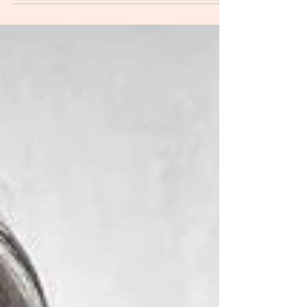
o vender los productos que más nos gustan
o le interesan a la gente. Muchas son las
ofertas que van desde un 20% hasta un 80%
de descuento, eso sí, muchos de éstas
pueden resultar falsas y es mejor ver más de
una opción antes de comprar.