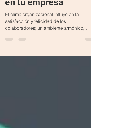
en tu empresa
El clima organizacional influye en la
satisfacción y felicidad de los
colaboradores; un ambiente armónico,
donde se sientan motivados, escuchados y
apoyados se verá reflejado en su
desempeño y en logro de los objetivos de la
organización, pero cómo la tecnología
puede mejorar el clima organizacional en tu
empresa, en este artículo las herramientas
más utilizadas.