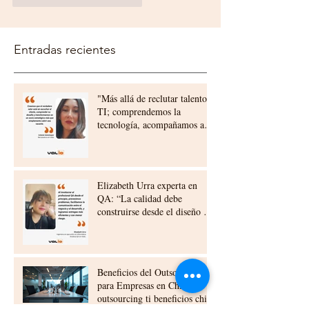
Entradas recientes
"Más allá de reclutar talento
TI; comprendemos la
tecnología, acompañamos a
nuestros clientes,
construyendo relaciones a
largo plazo"
Elizabeth Urra experta en
QA: “La calidad debe
construirse desde el diseño y
la planificación”
Beneficios del Outsourcing TI
para Empresas en Chile:
outsourcing ti beneficios chile