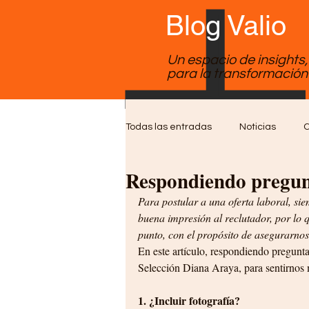
Blog Valio
Un espacio de insights
para la transformación 
Todas las entradas
Noticias
C
Respondiendo pregunt
Soporte TI
Desarrollo de Sof
Para postular a una oferta laboral, s
buena impresión al reclutador, por lo q
punto, con el propósito de asegurarnos
En este artículo, respondiendo pregunta
Selección Diana Araya, para sentirnos m
1. ¿Incluir fotografía?