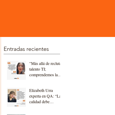
Entradas recientes
"Más allá de reclutar
talento TI;
comprendemos la
tecnología,
acompañamos a
Elizabeth Urra
nuestros clientes,
experta en QA: “La
construyendo
calidad debe
relaciones a largo
construirse desde el
plazo"
diseño y la