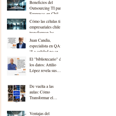
Beneficios del
planificación”
Outsourcing TI para
Empresas en Chile:
outsourcing ti
Cómo las células ti
beneficios chile
empresariales chile
transforman las
empresas
Juan Candia,
especialista en QA:
“La calidad no se
trata solo de que el
El "bibliotecario" de
sistema funcione,
los datos: Attilio
sino de que el
López revela sus
usuario no tenga que
lecciones de oro en
luchar para usarlo.”
Desarrollo
De vuelta a las
aulas: Cómo
Transformar el
Código en Impacto
Real
Ventajas del