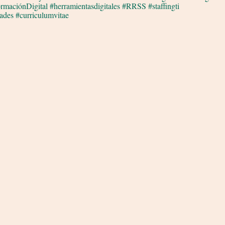
ormaciónDigital
#herramientasdigitales
#RRSS
#staffingti
dades
#curriculumvitae