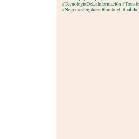
#TecnologíaDeLaInformación
#Transf
#NegociosDigitales
#huntingti
#habili