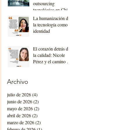
outsourcing
tecnológico en Chile
La humanización de
la tecnología como
identidad
El corazón detrás de
la calidad: Nicole
Pérez y el camino de
Valio hacia la
certificación
internacional
Archivo
julio de 2026
(4)
4 entradas
junio de 2026
(2)
2 entradas
mayo de 2026
(2)
2 entradas
abril de 2026
(2)
2 entradas
marzo de 2026
(2)
2 entradas
febrero de 2026
(1)
1 entrada