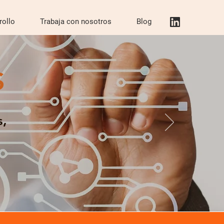
rollo
Trabaja con nosotros
Blog
S
s,