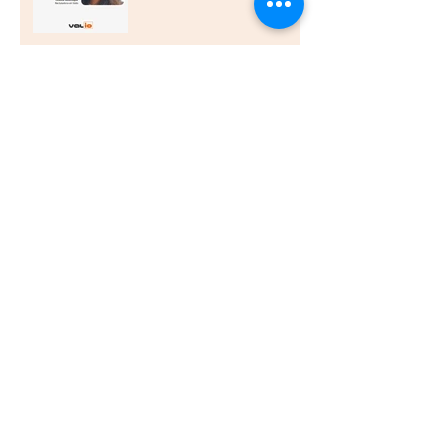
nuestros clientes,
construyendo relaciones a
largo plazo"
Elizabeth Urra experta en
QA: “La calidad debe
construirse desde el diseño y
la planificación”
Beneficios del Outsourcing TI
para Empresas en Chile:
outsourcing ti beneficios chile
Cómo las células ti
empresariales chile
transforman las empresas
Juan Candia, especialista en
QA: “La calidad no se trata
solo de que el sistema
funcione, sino de que el
usuario no tenga que luchar