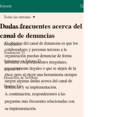
Entrada
Todas las entradas
Dudas frecuentes acerca del
Todas las entradas
canal de denuncias
Noticias
El objetivo del canal de denuncias es que los 
Compliance
colaboradores y personas terceras a la 
Tendencias TI
organización puedan denunciar de forma 
Soluciones en Talento TI
anónima comportamientos irregulares, 
presuntamente ilegales o que se alejen de la 
Soporte TI
ética; pero al elegir una herramienta siempre 
Desarrollo de Software
surgen algunas dudas acerca del canal de 
Empleo Tips
denuncias y su implementación.
A continuación, responderemos a las 
preguntas más frecuentes relacionadas con 
su implementación.