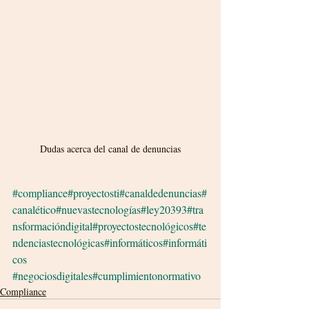
Dudas acerca del canal de denuncias
#compliance
#proyectosti
#canaldedenuncias
#
canalético
#nuevastecnologías
#ley20393
#tra
nsformacióndigital
#proyectostecnológicos
#te
ndenciastecnológicas
#informáticos
#informáti
cos
#negociosdigitales
#cumplimientonormativo
Compliance