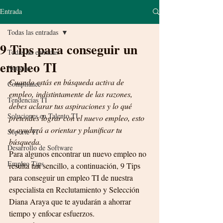
Entrada
Todas las entradas
9 Tips para conseguir un
Todas las entradas
empleo TI
Noticias
Cuando estás en búsqueda activa de 
Compliance
empleo, indistintamente de las razones, 
Tendencias TI
debes aclarar tus aspiraciones y lo qué 
Soluciones en Talento TI
pretendes lograr con el nuevo empleo, esto 
te ayudará a orientar y planificar tu 
Soporte TI
búsqueda.
Desarrollo de Software
Para algunos encontrar un nuevo empleo no 
Empleo Tips
resulta tan sencillo, a continuación, 9 Tips 
para conseguir un empleo TI de nuestra 
especialista en Reclutamiento y Selección 
Diana Araya que te ayudarán a ahorrar 
tiempo y enfocar esfuerzos.