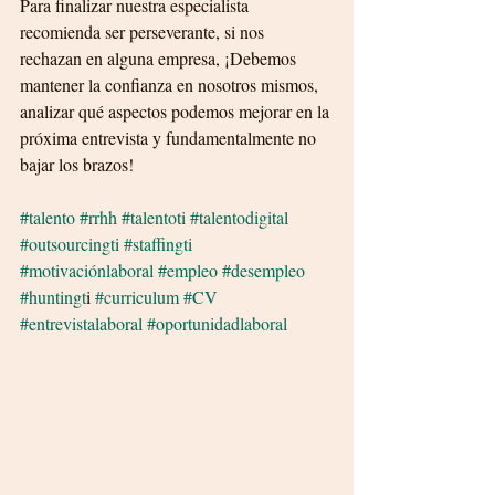
Para finalizar nuestra especialista 
recomienda ser perseverante, si nos 
rechazan en alguna empresa, ¡Debemos 
mantener la confianza en nosotros mismos, 
analizar qué aspectos podemos mejorar en la 
próxima entrevista y fundamentalmente no 
bajar los brazos!
#talento
 #rrhh
 #talentoti
 #talentodigital
#outsourcingti
 #staffingti
#motivaciónlaboral
 #empleo
 #desempleo
#huntingt
i 
#curriculum
 #CV
#entrevistalaboral
 #oportunidadlaboral