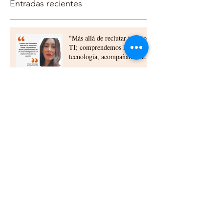
Entradas recientes
"Más allá de reclutar talento
TI; comprendemos la
tecnología, acompañamos a
nuestros clientes,
construyendo relaciones a
largo plazo"
Elizabeth Urra experta en
QA: “La calidad debe
construirse desde el diseño y
la planificación”
Beneficios del Outsourcing TI
para Empresas en Chile:
outsourcing ti beneficios chile
Cómo las células ti
empresariales chile