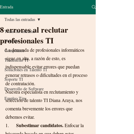
Entrada
Todas las entradas
8 errores al reclutar
Todas las entradas
profesionales TI
Noticias
La demanda de profesionales informáticos 
Compliance
sigue en alta, a razón de esto, es 
Tendencias TI
indispensable evitar errores que puedan 
Soluciones en Talento TI
generar retrasos o dificultades en el proceso 
Soporte TI
de contratación.
Desarrollo de Software
Nuestra especialista en reclutamiento y 
Empleo Tips
selección de talento TI Diana Araya, nos 
comenta brevemente los errores que 
debemos evitar.
Subestimar candidatos. 
1.      
Enfocar la 
búsqueda basada en que deben estar 