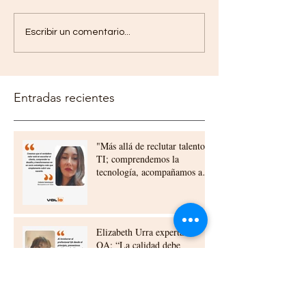
Escribir un comentario...
Entradas recientes
"Más allá de reclutar talento
TI; comprendemos la
tecnología, acompañamos a
nuestros clientes,
construyendo relaciones a
largo plazo"
Elizabeth Urra experta en
QA: “La calidad debe
construirse desde el diseño y
la planificación”