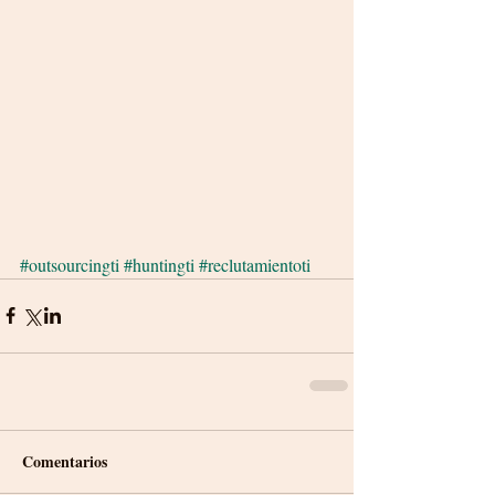
#outsourcingti
#huntingti
#reclutamientoti
Comentarios