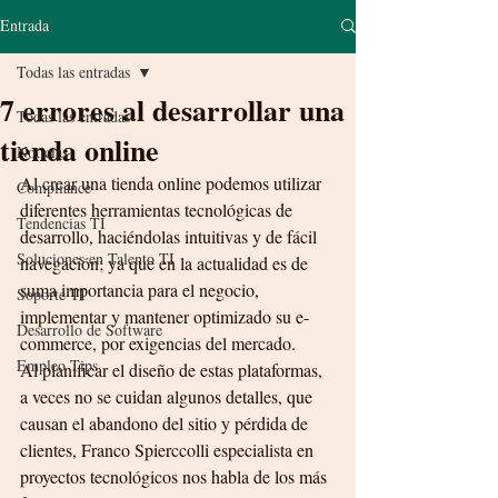
Entrada
Todas las entradas
7 errores al desarrollar una
Todas las entradas
tienda online
Noticias
Al crear una tienda online podemos utilizar 
Compliance
diferentes herramientas tecnológicas de 
Tendencias TI
desarrollo, haciéndolas intuitivas y de fácil 
Soluciones en Talento TI
navegación; ya que en la actualidad es de 
suma importancia para el negocio, 
Soporte TI
implementar y mantener optimizado su e-
Desarrollo de Software
commerce, por exigencias del mercado.
Empleo Tips
Al planificar el diseño de estas plataformas, 
a veces no se cuidan algunos detalles, que 
causan el abandono del sitio y pérdida de 
clientes, Franco Spierccolli especialista en 
proyectos tecnológicos nos habla de los más 