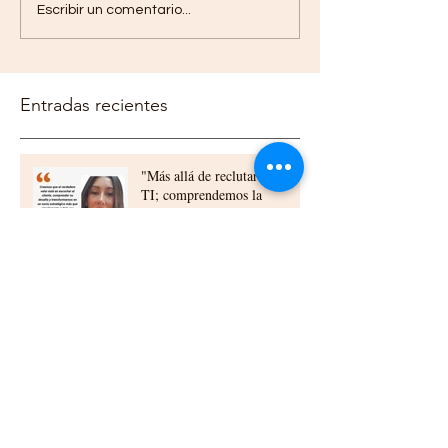
Escribir un comentario...
Entradas recientes
"Más allá de reclutar talento
TI; comprendemos la
tecnología, acompañamos a
nuestros clientes,
construyendo relaciones a
largo plazo"
Elizabeth Urra experta en
QA: “La calidad debe
construirse desde el diseño y
la planificación”
Beneficios del Outsourcing TI
para Empresas en Chile: