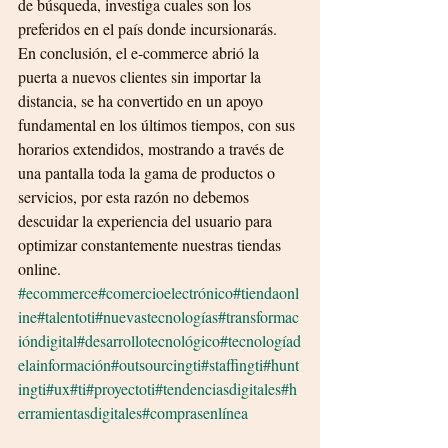
de búsqueda, investiga cuales son los 
preferidos en el país donde incursionarás.
En conclusión, el e-commerce abrió la 
puerta a nuevos clientes sin importar la 
distancia, se ha convertido en un apoyo 
fundamental en los últimos tiempos, con sus 
horarios extendidos, mostrando a través de 
una pantalla toda la gama de productos o 
servicios, por esta razón no debemos 
descuidar la experiencia del usuario para 
optimizar constantemente nuestras tiendas 
online. 
#ecommerce
#comercioelectrónico
#tiendaonl
ine
#talentoti
#nuevastecnologías
#transformac
ióndigital
#desarrollotecnológico
#tecnologíad
elainformación
#outsourcingti
#staffingti
#hunt
ingti
#ux
#ti
#proyectoti
#tendenciasdigitales
#h
erramientasdigitales
#comprasenlínea