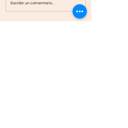
Escribir un comentario...
Entradas recientes
"Más allá de reclutar talento
TI; comprendemos la
tecnología, acompañamos a
nuestros clientes,
construyendo relaciones a
largo plazo"
Elizabeth Urra experta en
QA: “La calidad debe
construirse desde el diseño y
la planificación”
Beneficios del Outsourcing TI
para Empresas en Chile: