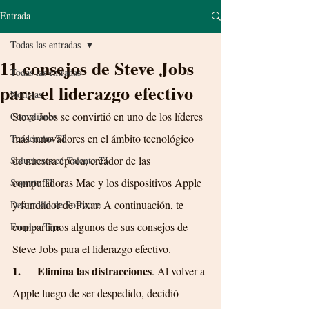
Entrada
Todas las entradas
11 consejos de Steve Jobs
Todas las entradas
para el liderazgo efectivo
Noticias
Steve Jobs se convirtió en uno de los líderes 
Compliance
más innovadores en el ámbito tecnológico 
Tendencias TI
de nuestra época, creador de las 
Soluciones en Talento TI
computadoras Mac y los dispositivos Apple 
Soporte TI
y fundador de Pixar. A continuación, te 
Desarrollo de Software
compartimos algunos de sus consejos de 
Empleo Tips
Steve Jobs para el liderazgo efectivo.
1.      Elimina las distracciones
. Al volver a 
Apple luego de ser despedido, decidió 