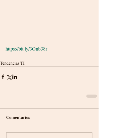
https://bit.ly/3Onb38r
Tendencias TI
Comentarios