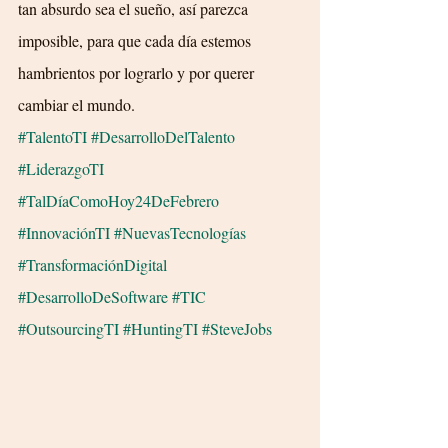
tan absurdo sea el sueño, así parezca 
imposible, para que cada día estemos 
hambrientos por lograrlo y por querer 
cambiar el mundo.
#TalentoTI
#DesarrolloDelTalento
#LiderazgoTI
#TalDíaComoHoy24DeFebrero
#InnovaciónTI
#NuevasTecnologías
#TransformaciónDigital
#DesarrolloDeSoftware
#TIC
#OutsourcingTI
#HuntingTI
#SteveJobs