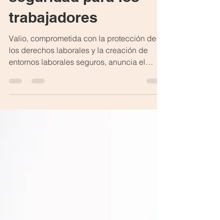
seguridad para los
trabajadores
Valio, comprometida con la protección de
los derechos laborales y la creación de
entornos laborales seguros, anuncia el
lanzamiento de su nuevo sitio web oficial
https://ley-karin.com/. La plataforma tiene
como objetivo informar, orientar y facilitar el
acceso a su servicio externo de canal de
denuncias para los trabajadores y
colaboradores.