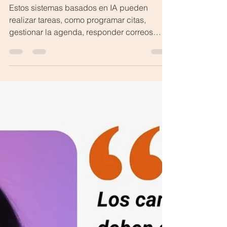
de IA en trabajo
Estos sistemas basados en IA pueden
realizar tareas, como programar citas,
gestionar la agenda, responder correos
electrónicos y proporcionar información
relevante en tiempo real y ser de ayuda en
atención al cliente o soporte como los (chat
en línea), que como se ha visto están cada
vez más “inteligentes”, brindando
respuestas más específicas y
personalizadas.