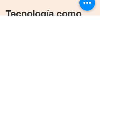
3 min de lectura
Tecnología como
herramienta para la
inclusión
Tecnología como herramienta para la
inclusión: la importancia de desarrollar
experiencias intuitivas, y para ello la IA
puede ser una gran aliada para que la
tecnología se adapte a las personas y no al
revés