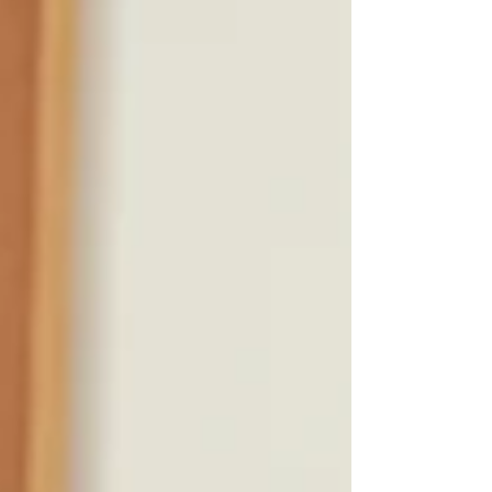
esfuerzos. 1. Fíjate un objetivo profesional C