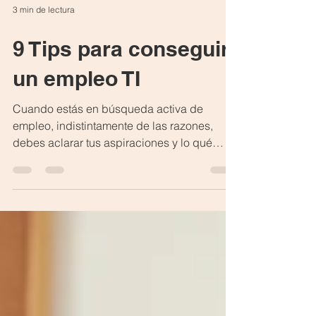
3 min de lectura
9 Tips para conseguir
un empleo TI
Cuando estás en búsqueda activa de
empleo, indistintamente de las razones,
debes aclarar tus aspiraciones y lo qué
pretendes lograr con el nuevo empleo, esto
te ayudará a orientar y planificar tu
búsqueda. Para algunos encontrar un nuevo
empleo no resulta tan sencillo, a
continuación, 9 Tips para conseguir un
empleo TI de nuestra especialista en
Reclutamiento y Selección Diana Araya que
te ayudarán a ahorrar tiempo y enfocar