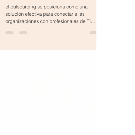
especializado
el outsourcing se posiciona como una
solución efectiva para conectar a las
organizaciones con profesionales de TI
altamente calificados, que además cuentan
con las habilidades interpersonales
necesarias para integrarse adecuadamente
en sus equipos y cultura empresarial.