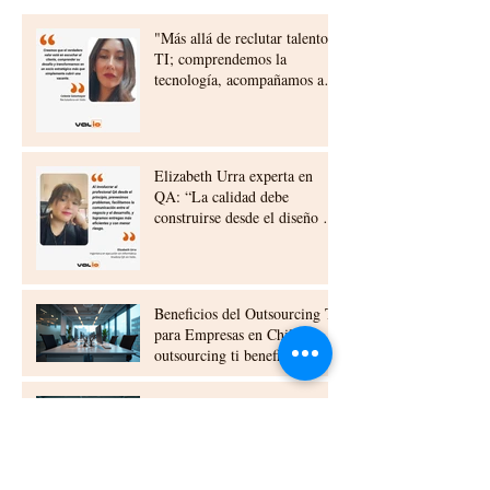
"Más allá de reclutar talento
TI; comprendemos la
tecnología, acompañamos a
nuestros clientes,
construyendo relaciones a
largo plazo"
Elizabeth Urra experta en
QA: “La calidad debe
construirse desde el diseño y
la planificación”
Beneficios del Outsourcing TI
para Empresas en Chile:
outsourcing ti beneficios chile
Cómo las células ti
empresariales chile
transforman las empresas