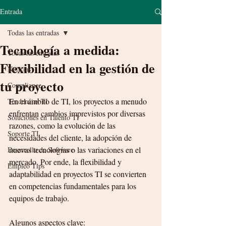
Entrada
Todas las entradas
Tecnología a medida:
Todas las entradas
Flexibilidad en la gestión de
Noticias
tu proyecto
Compliance
En el ámbito de TI, los proyectos a menudo 
Tendencias TI
enfrentan cambios imprevistos por diversas 
Soluciones en Talento TI
razones, como la evolución de las 
Soporte TI
necesidades del cliente, la adopción de 
nuevas tecnologías o las variaciones en el 
Desarrollo de Software
mercado. Por ende, la flexibilidad y 
Empleo Tips
adaptabilidad en proyectos TI se convierten 
en competencias fundamentales para los 
equipos de trabajo.
Algunos aspectos clave: