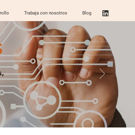
rollo
Trabaja con nosotros
Blog
S
s,