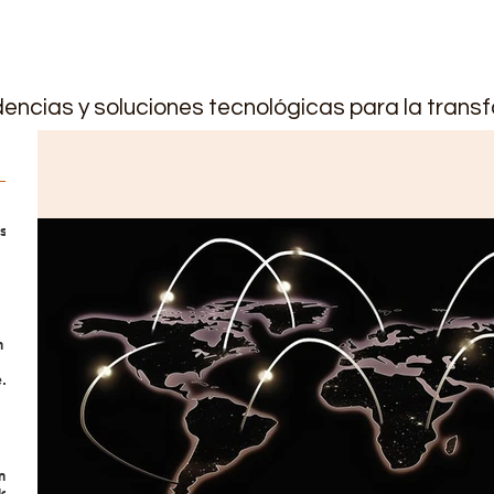
encias y soluciones tecnológicas para la transf
os
os
n
eño
ing
le: