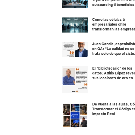
outsourcing ti beneficios
chile
Cómo las células ti
empresariales chile
transforman las empres
Juan Candia, especialist
en QA: “La calidad no se
trata solo de que el sist
funcione, sino de que el
usuario no tenga que luc
para usarlo.”
El "bibliotecario" de los
datos: Attilio López reve
sus lecciones de oro en
Desarrollo
De vuelta a las aulas: C
Transformar el Código e
Impacto Real