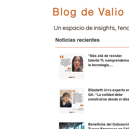
Blog de Valio
Un espacio de insights, tend
Noticias recientes
"Más allá de reclutar
talento TI; comprendem
la tecnología,
acompañamos a nuestr
clientes, construyendo
relaciones a largo plazo"
Elizabeth Urra experta e
QA: “La calidad debe
construirse desde el dis
y la planificación”
Beneficios del Outsourc
TI para Empresas en Chi