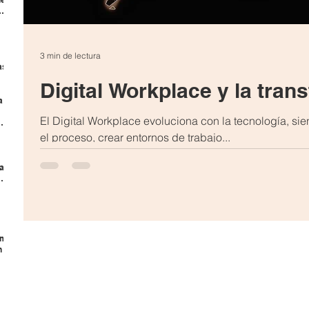
3 min de lectura
as
Digital Workplace y la tran
a
El Digital Workplace evoluciona con la tecnología, si
ema
el proceso, crear entornos de trabajo...
har
la
ómo
n