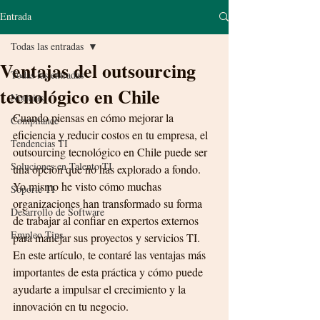
Entrada
Todas las entradas
Ventajas del outsourcing
Todas las entradas
tecnológico en Chile
Noticias
Cuando piensas en cómo mejorar la 
Compliance
eficiencia y reducir costos en tu empresa, el 
Tendencias TI
outsourcing tecnológico en Chile puede ser 
Soluciones en Talento TI
una opción que no has explorado a fondo. 
Yo mismo he visto cómo muchas 
Soporte TI
organizaciones han transformado su forma 
Desarrollo de Software
de trabajar al confiar en expertos externos 
Empleo Tips
para manejar sus proyectos y servicios TI. 
En este artículo, te contaré las ventajas más 
importantes de esta práctica y cómo puede 
ayudarte a impulsar el crecimiento y la 
innovación en tu negocio.