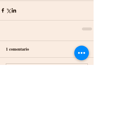
1 comentario
Escribir un comentario...
Lo más nuevo
Grace
29 may
El mercado español tiene especificidades 
regulatorias y operativas que lo 
distinguen significativamente del resto 