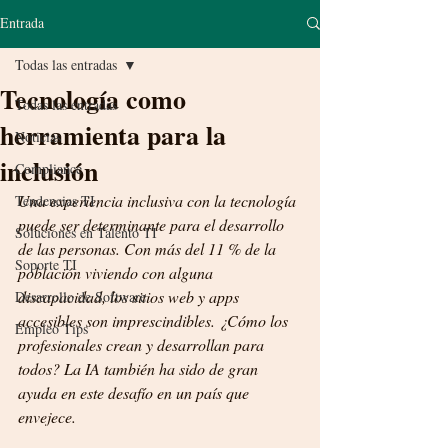
Entrada
Todas las entradas
Tecnología como
Todas las entradas
herramienta para la
Noticias
inclusión
Compliance
Una experiencia inclusiva con la tecnología 
Tendencias TI
puede ser determinante para el desarrollo 
Soluciones en Talento TI
de las personas. Con más del 11 % de la 
Soporte TI
población viviendo con alguna 
discapacidad, los sitios web y apps 
Desarrollo de Software
accesibles son imprescindibles. ¿Cómo los 
Empleo Tips
profesionales crean y desarrollan para 
todos? La IA también ha sido de gran 
ayuda en este desafío en un país que 
envejece.