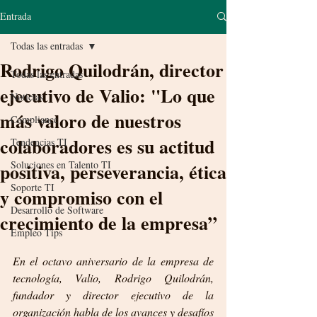
Entrada
Todas las entradas
Rodrigo Quilodrán, director
Todas las entradas
ejecutivo de Valio: "Lo que
Noticias
más valoro de nuestros
Compliance
colaboradores es su actitud
Tendencias TI
Soluciones en Talento TI
positiva, perseverancia, ética
Soporte TI
y compromiso con el
Desarrollo de Software
crecimiento de la empresa”
Empleo Tips
En el octavo aniversario de la empresa de 
tecnología, Valio, Rodrigo Quilodrán, 
fundador y director ejecutivo de la 
organización habla de los avances y desafíos 