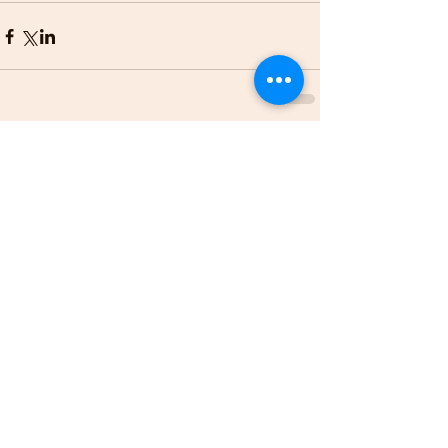
Comentarios
Escribir un comentario...
Entradas recientes
"Más allá de reclutar talento
TI; comprendemos la