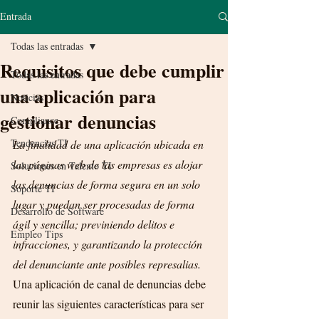
Entrada
Todas las entradas
Requisitos que debe cumplir
Todas las entradas
una aplicación para
Noticias
gestionar denuncias
Compliance
Tendencias TI
La finalidad de una aplicación ubicada en 
las páginas web de las empresas es alojar 
Soluciones en Talento TI
las denuncias de forma segura en un solo 
Soporte TI
lugar y puedan ser procesadas de forma 
Desarrollo de Software
ágil y sencilla; previniendo delitos e 
Empleo Tips
infracciones, y garantizando la protección 
del denunciante ante posibles represalias.
Una aplicación de canal de denuncias debe 
reunir las siguientes características para ser 