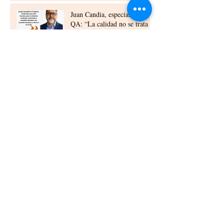
Juan Candia, especialista en
QA: “La calidad no se trata
solo de que el sistema
funcione, sino de que el
usuario no tenga que luchar
El "bibliotecario" de los
para usarlo.”
datos: Attilio López revela
sus lecciones de oro en
Desarrollo
De vuelta a las aulas: Cómo
Transformar el Código en
Impacto Real
Ventajas del outsourcing
tecnológico en Chile