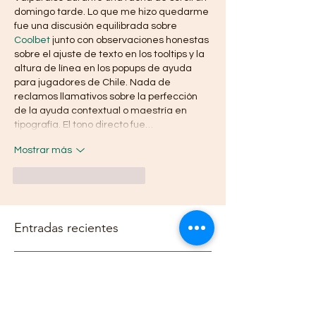
domingo tarde. Lo que me hizo quedarme 
fue una discusión equilibrada sobre 
Coolbet
 junto con observaciones honestas 
sobre el ajuste de texto en los tooltips y la 
altura de línea en los popups de ayuda 
para jugadores de Chile. Nada de 
reclamos llamativos sobre la perfección 
de la ayuda contextual o maestría en 
tipografía. El tono directo fue…
Mostrar más
Me gusta
Reaccionar
Entradas recientes
"Más allá de reclutar talento
TI; comprendemos la
tecnología, acompañamos a