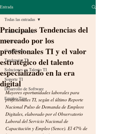
Entrada
Todas las entradas
Principales Tendencias del
Todas las entradas
mercado por los
Noticias
profesionales TI y el valor
Compliance
estratégico del talento
Tendencias TI
Soluciones en Talento TI
especializado en la era
Soporte TI
digital
Desarrollo de Software
Mayores oportunidades laborales para 
Empleo Tips
profesionales TI, según el último Reporte 
Nacional Pulso de Demanda de Empleos 
Digitales, elaborado por el Observatorio 
Laboral del Servicio Nacional de 
Capacitación y Empleo (Sence). El 47% de 