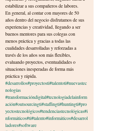
estabilizar a sus compañeros de labores.
En general, al contar con mayores de 50 
años dentro del negocio disfrutamos de sus 
experiencias y creatividad, llegando a ser 
buenos mentores para sus colegas con 
menos práctica y gracias a todas las 
cualidades desarrolladas y reforzadas a 
través de los años son más flexibles, 
evaluando proyectos, eventualidades o 
situaciones inesperadas de forma más 
práctica y rápida.
#desarrollos
#proyectosti
#talentoti
#nuevastec
nologías
#transformacióndigital
#tecnologíadelainform
ación
#outsourcingti
#staffingti
#huntingti
#pro
yectostecnológicos
#tendenciastecnológicas
#i
nformáticos
#ti
#talento
#informáticos
#desarrol
ladores
#software