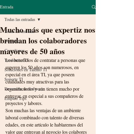
Entrada
Todas las entradas
Mucho más que expertiz nos
Todas las entradas
brindan los colaboradores
Noticias
mayores de 50 años
Compliance
Los beneficios de contratar a personas que 
Tendencias TI
superen los 50 años son numerosos, en 
Soluciones en Talento TI
especial en el área TI, ya que poseen 
Soporte TI
cualidades muy atractivas para las 
organizaciones y aún tienen mucho por 
Desarrollo de Software
entregar, en especial a sus compañeros de 
Empleo Tips
proyectos y labores.
Son muchas las ventajas de un ambiente 
laboral combinado con talento de diversas 
edades, en este artículo le hablaremos del 
valor que entregan al negocio los colabores 