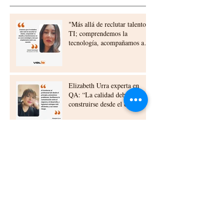
"Más allá de reclutar talento
TI; comprendemos la
tecnología, acompañamos a
nuestros clientes,
construyendo relaciones a
largo plazo"
Elizabeth Urra experta en
QA: “La calidad debe
construirse desde el diseño y
la planificación”
Beneficios del Outsourcing TI
para Empresas en Chile:
outsourcing ti beneficios chile
Cómo las células ti
empresariales chile
transforman las empresas