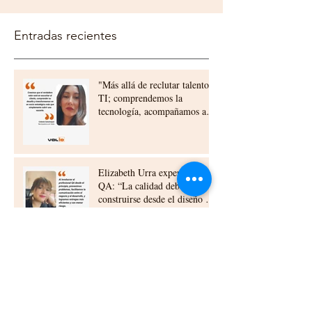
Entradas recientes
"Más allá de reclutar talento
TI; comprendemos la
tecnología, acompañamos a
nuestros clientes,
construyendo relaciones a
largo plazo"
Elizabeth Urra experta en
QA: “La calidad debe
construirse desde el diseño y
la planificación”
Beneficios del Outsourcing TI
para Empresas en Chile:
outsourcing ti beneficios chile