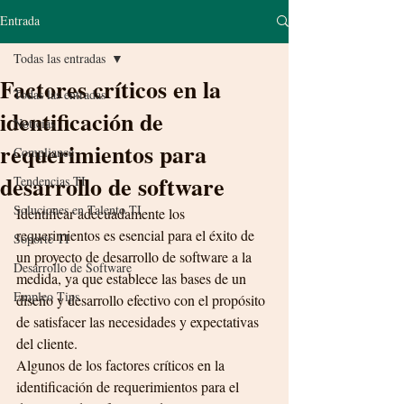
Entrada
Todas las entradas
Factores críticos en la
Todas las entradas
identificación de
Noticias
requerimientos para
Compliance
desarrollo de software
Tendencias TI
Soluciones en Talento TI
Identificar adecuadamente los 
requerimientos es esencial para el éxito de 
Soporte TI
un proyecto de desarrollo de software a la 
Desarrollo de Software
medida, ya que establece las bases de un 
Empleo Tips
diseño y desarrollo efectivo con el propósito 
de satisfacer las necesidades y expectativas 
del cliente.
Algunos de los factores críticos en la 
identificación de requerimientos para el 