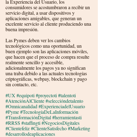
la Experiencia del Usuario, los 
consumidores se acostumbraron a recibir un 
servicio digital, a usar dispositivos y 
aplicaciones amigables, que generan un 
excelente servicio al cliente produciendo una 
buena impresión.
Las Pymes deben ver los cambios 
tecnológicos como una oportunidad, un 
buen ejemplo son las aplicaciones móviles, 
que hacen que el proceso de compra resulte 
realmente sencillo y accesible, 
adicionalmente los pagos ya no significan 
una traba debido a las actuales tecnologías 
criptográficas, webpay, blockchain y pago 
sin contacto, etc.
#UX
#equipoti
#proyectoti
#talentoti
#AtenciónAlCliente
#seleccióndetalento
#Omnicanalidad
#ExperienciadelUsuario
#Pyme
#TecnologíaDeLaInformación
#TransformaciónDigital
#herramientasti
#RRSS
#staffingti
#NegociosDigitales
#Clientefeliz
#ClienteSatisfecho
#Marketing
#desarrollodeaplicaciones