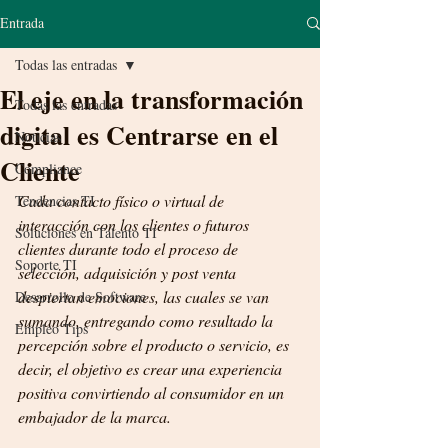
Entrada
Todas las entradas
El eje en la transformación
Todas las entradas
digital es Centrarse en el
Noticias
Cliente
Compliance
Cada contacto físico o virtual de 
Tendencias TI
interacción con los clientes o futuros 
Soluciones en Talento TI
clientes durante todo el proceso de 
Soporte TI
selección, adquisición y post venta 
despiertan emociones, las cuales se van 
Desarrollo de Software
sumando, entregando como resultado la 
Empleo Tips
percepción sobre el producto o servicio, es 
decir, el objetivo es crear una experiencia 
positiva convirtiendo al consumidor en un 
embajador de la marca.