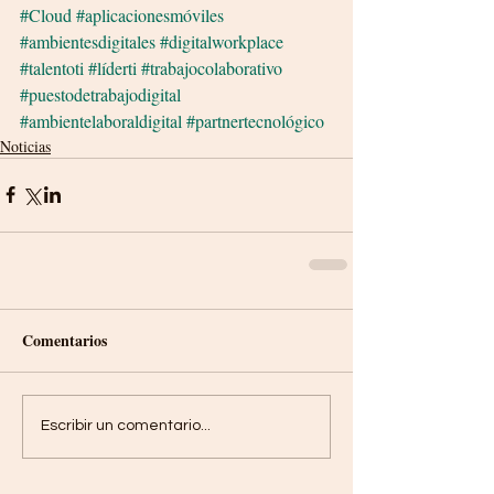
#Cloud
#aplicacionesmóviles
#ambientesdigitales
#digitalworkplace
#talentoti
#líderti
#trabajocolaborativo
#puestodetrabajodigital
#ambientelaboraldigital
#partnertecnológico
Noticias
Comentarios
Escribir un comentario...