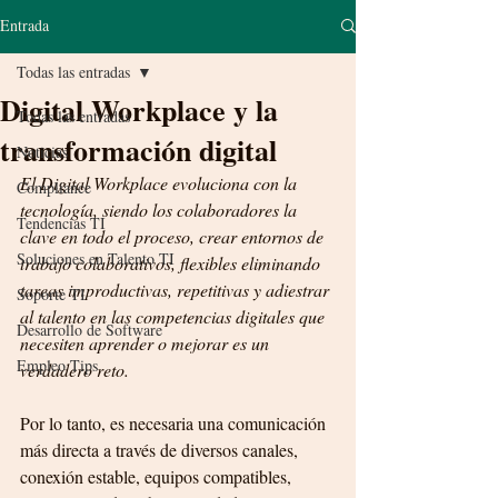
Entrada
Todas las entradas
Digital Workplace y la
Todas las entradas
transformación digital
Noticias
El Digital Workplace evoluciona con la 
Compliance
tecnología, siendo los colaboradores la 
Tendencias TI
clave en todo el proceso, crear entornos de 
Soluciones en Talento TI
trabajo colaborativos, flexibles eliminando 
tareas improductivas, repetitivas y adiestrar 
Soporte TI
al talento en las competencias digitales que 
Desarrollo de Software
necesiten aprender o mejorar es un 
Empleo Tips
verdadero reto.
Por lo tanto, es necesaria una comunicación 
más directa a través de diversos canales, 
conexión estable, equipos compatibles, 