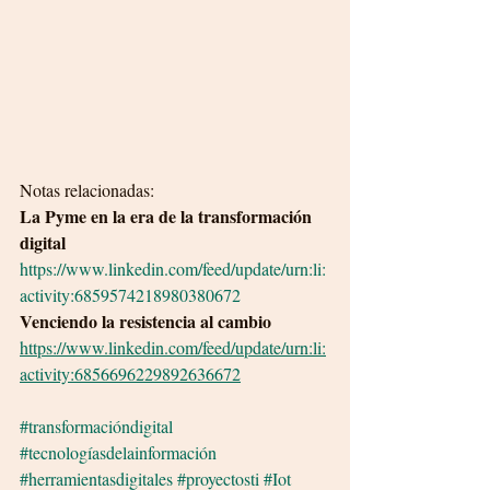
Notas relacionadas:
La Pyme en la era de la transformación 
digital
https://www.linkedin.com/feed/update/urn:li:
activity:6859574218980380672
Venciendo la resistencia al cambio 
https://www.linkedin.com/feed/update/urn:li:
activity:6856696229892636672
#transformacióndigital
#tecnologíasdelainformación
#herramientasdigitales
#proyectosti
#Iot