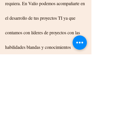
requiera. En Valio podemos acompañarte en 
el desarrollo de tus proyectos TI ya que 
contamos con líderes de proyectos con las 
habilidades blandas y conocimientos 
técnicos que necesitas.
#softskills
#líderTI#proyectosti#talentoti#n
uevastecnologías#transformacióndigital#t
ecnologíadelainformación#outsourcingti#s
taffingti#huntingti#resistenciaalcambio#p
royectostecnológicos#flexibilidad#aplicaci
ones#tendenciastecnológicas#projectleade
r#informáticos#ti