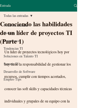
Entrada
Todas las entradas
Conociendo las habilidades
Todas las entradas
de un líder de proyectos TI
Noticias
(Parte 1)
Compliance
Tendencias TI
Un líder de proyectos tecnológicos hoy por 
Soluciones en Talento TI
Soporte TI
hoy tiene la responsabilidad de gestionar los 
Desarrollo de Software
recursos, cumplir con tiempos acortados, 
Empleo Tips
conocer las soft skills y capacidades técnicas 
individuales y grupales de su equipo con la 