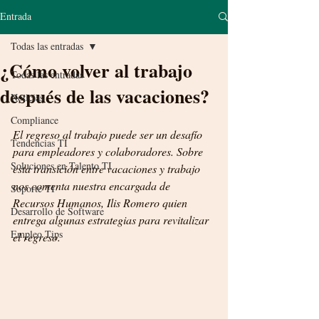
Entrada
Todas las entradas
¿Cómo volver al trabajo
Todas las entradas
después de las vacaciones?
Noticias
Compliance
El regreso al trabajo puede ser un desafío 
Tendencias TI
para empleadores y colaboradores. Sobre 
Soluciones en Talento TI
esta transición entre vacaciones y trabajo 
nos comenta nuestra encargada de 
Soporte TI
Recursos Humanos, Ilis Romero quien 
Desarrollo de Software
entrega algunas estrategias para revitalizar 
Empleo Tips
el regreso.