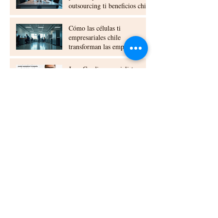
outsourcing ti beneficios chile
Cómo las células ti
empresariales chile
transforman las empresas
Juan Candia, especialista en
QA: “La calidad no se trata
solo de que el sistema
funcione, sino de que el
usuario no tenga que luchar
El "bibliotecario" de los
para usarlo.”
datos: Attilio López revela
sus lecciones de oro en
Desarrollo
De vuelta a las aulas: Cómo
Transformar el Código en
Impacto Real