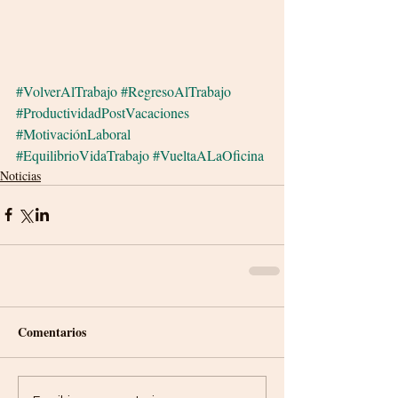
#VolverAlTrabajo
#RegresoAlTrabajo
#ProductividadPostVacaciones
#MotivaciónLaboral
#EquilibrioVidaTrabajo
#VueltaALaOficina
Noticias
Comentarios