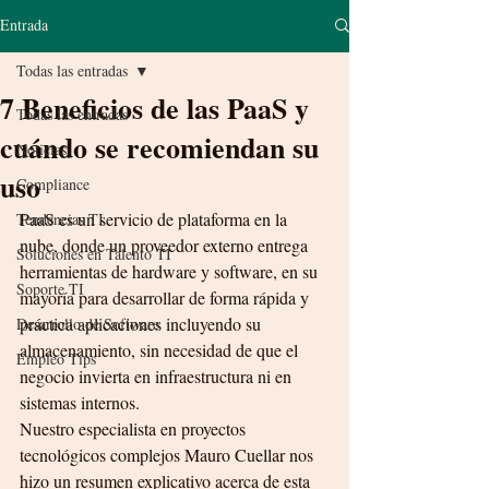
Entrada
Todas las entradas
7 Beneficios de las PaaS y
Todas las entradas
cuándo se recomiendan su
Noticias
uso
Compliance
PaaS es un servicio de plataforma en la 
Tendencias TI
nube, donde un proveedor externo entrega 
Soluciones en Talento TI
herramientas de hardware y software, en su 
Soporte TI
mayoría para desarrollar de forma rápida y 
práctica aplicaciones incluyendo su 
Desarrollo de Software
almacenamiento, sin necesidad de que el 
Empleo Tips
negocio invierta en infraestructura ni en 
sistemas internos.
Nuestro especialista en proyectos 
tecnológicos complejos Mauro Cuellar nos 
hizo un resumen explicativo acerca de esta 