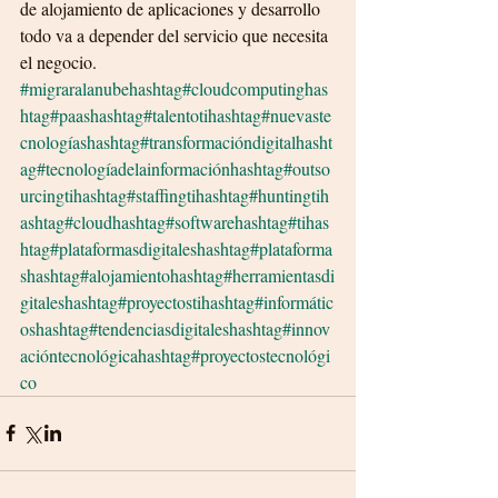
de alojamiento de aplicaciones y desarrollo 
todo va a depender del servicio que necesita 
el negocio. 
#migraralanube
hashtag#cloudcomputing
has
htag#paas
hashtag#talentoti
hashtag#nuevaste
cnologías
hashtag#transformacióndigital
hasht
ag#tecnologíadelainformación
hashtag#outso
urcingti
hashtag#staffingti
hashtag#huntingti
h
ashtag#cloud
hashtag#software
hashtag#ti
has
htag#plataformasdigitales
hashtag#plataforma
s
hashtag#alojamiento
hashtag#herramientasdi
gitales
hashtag#proyectosti
hashtag#informátic
os
hashtag#tendenciasdigitales
hashtag#innov
acióntecnológica
hashtag#proyectostecnológi
co