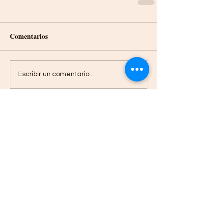
Comentarios
Escribir un comentario...
Entradas recientes
"Más allá de reclutar talento
TI; comprendemos la
tecnología, acompañamos a
nuestros clientes,
construyendo relaciones a
largo plazo"
Elizabeth Urra experta en