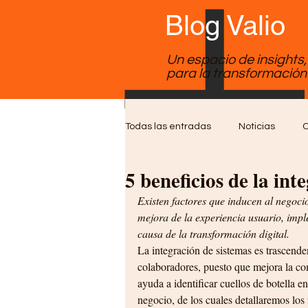
Blog Valio
Un espacio de insights
para la transformación 
Todas las entradas
Noticias
C
5 beneficios de la int
Soporte TI
Desarrollo de Sof
Existen factores que inducen al negoci
mejora de la experiencia usuario, imp
causa de la transformación digital. 
La integración de sistemas es trascendent
colaboradores, puesto que mejora la comu
ayuda a identificar cuellos de botella e
negocio, de los cuales detallaremos los