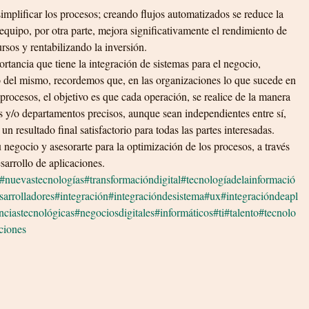
implificar los procesos; creando flujos automatizados se reduce la 
 equipo, por otra parte, mejora significativamente el rendimiento de 
rsos y rentabilizando la inversión. 
ortancia que tiene la integración de sistemas para el negocio, 
 del mismo, recordemos que, en las organizaciones lo que sucede en 
procesos, el objetivo es que cada operación, se realice de la manera 
as y/o departamentos precisos, aunque sean independientes entre sí, 
n resultado final satisfactorio para todas las partes interesadas. 
negocio y asesorarte para la optimización de los procesos, a través 
sarrollo de aplicaciones.
#nuevastecnologías
#transformacióndigital
#tecnologíadelainformació
sarrolladores
#integración
#integracióndesistema
#ux
#integracióndeapl
nciastecnológicas
#negociosdigitales
#informáticos
#ti
#talento
#tecnolo
ciones