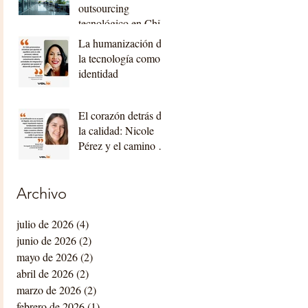
outsourcing
tecnológico en Chile
La humanización de
la tecnología como
identidad
El corazón detrás de
la calidad: Nicole
Pérez y el camino de
Valio hacia la
certificación
internacional
Archivo
julio de 2026
(4)
4 entradas
junio de 2026
(2)
2 entradas
mayo de 2026
(2)
2 entradas
abril de 2026
(2)
2 entradas
marzo de 2026
(2)
2 entradas
febrero de 2026
(1)
1 entrada