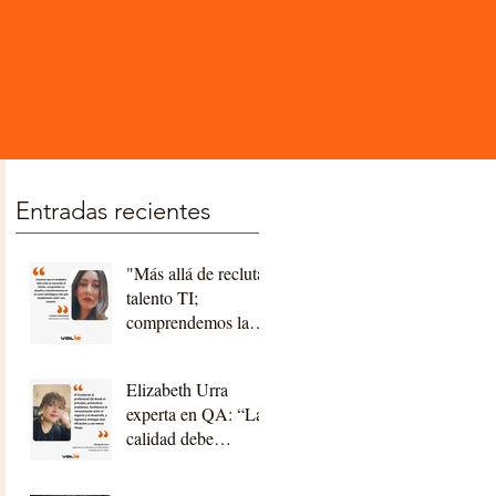
Entradas recientes
"Más allá de reclutar
talento TI;
comprendemos la
tecnología,
acompañamos a
Elizabeth Urra
nuestros clientes,
experta en QA: “La
construyendo
calidad debe
relaciones a largo
construirse desde el
plazo"
diseño y la