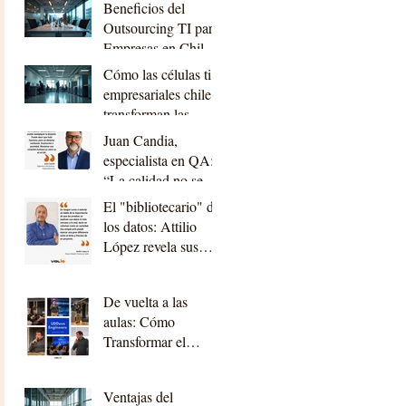
Beneficios del
planificación”
Outsourcing TI para
Empresas en Chile:
outsourcing ti
Cómo las células ti
beneficios chile
empresariales chile
transforman las
empresas
Juan Candia,
especialista en QA:
“La calidad no se
trata solo de que el
El "bibliotecario" de
sistema funcione,
los datos: Attilio
sino de que el
López revela sus
usuario no tenga que
lecciones de oro en
luchar para usarlo.”
Desarrollo
De vuelta a las
aulas: Cómo
Transformar el
Código en Impacto
Real
Ventajas del