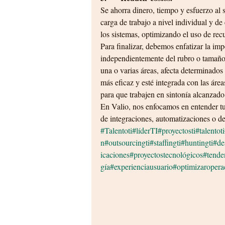
Se ahorra dinero, tiempo y esfuerzo al s
carga de trabajo a nivel individual y de
los sistemas, optimizando el uso de recu
Para finalizar, debemos enfatizar la imp
independientemente del rubro o tamaño
una o varias áreas, afecta determinados 
más eficaz y esté integrada con las áre
para que trabajen en sintonía alcanzado u
En Valio, nos enfocamos en entender tu 
de integraciones, automatizaciones o de
#Talentoti
#líderTI
#proyectosti
#talentoti
n
#outsourcingti
#staffingti
#huntingti
#de
icaciones
#proyectostecnológicos
#tende
gía
#experienciausuario
#optimizaropera