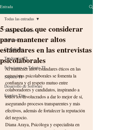
Entrada
Todas las entradas
5 aspectos que considerar
Todas las entradas
para mantener altos
Noticias
estándares en las entrevistas
Compliance
psicolaborales
Tendencias TI
Soluciones en Talento TI
Al mantener altos estándares éticos en las 
entrevistas psicolaborales se fomenta la 
Soporte TI
confianza y el respeto mutuo entre 
Desarrollo de Software
colaboradores y candidatos, inspirando a 
Empleo Tips
todos los involucrados a dar lo mejor de sí, 
asegurando procesos transparentes y más 
efectivos, además de fortalecer la reputación 
del negocio.
Diana Araya, Psicóloga y especialista en 