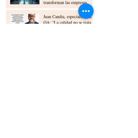
transforman las empresas
Juan Candia, especialista en
QA: “La calidad no se trata
solo de que el sistema
funcione, sino de que el
usuario no tenga que luchar
El "bibliotecario" de los
para usarlo.”
datos: Attilio López revela
sus lecciones de oro en
Desarrollo
De vuelta a las aulas: Cómo
Transformar el Código en
Impacto Real
Ventajas del outsourcing
tecnológico en Chile