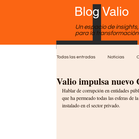
Blog Valio
Un espacio de insights
para la transformación 
Todas las entradas
Noticias
C
Valio impulsa nuevo
Soporte TI
Desarrollo de Sof
Hablar de corrupción en entidades públ
que ha permeado todas las esferas de l
instalado en el sector privado.