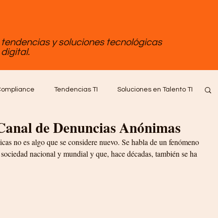
, tendencias y soluciones tecnológicas
digital.
ompliance
Tendencias TI
Soluciones en Talento TI
 Canal de Denuncias Anónimas
tware
Empleo Tips
icas no es algo que se considere nuevo. Se habla de un fenómeno 
a sociedad nacional y mundial y que, hace décadas, también se ha 