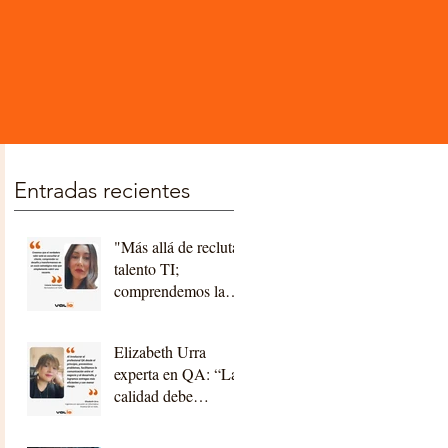
Entradas recientes
"Más allá de reclutar
talento TI;
comprendemos la
tecnología,
acompañamos a
Elizabeth Urra
nuestros clientes,
experta en QA: “La
construyendo
calidad debe
relaciones a largo
construirse desde el
plazo"
diseño y la