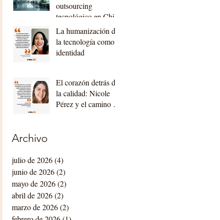
outsourcing
tecnológico en Chile
La humanización de
la tecnología como
identidad
El corazón detrás de
la calidad: Nicole
Pérez y el camino de
Valio hacia la
certificación
internacional
Archivo
julio de 2026
(4)
4 entradas
junio de 2026
(2)
2 entradas
mayo de 2026
(2)
2 entradas
abril de 2026
(2)
2 entradas
marzo de 2026
(2)
2 entradas
febrero de 2026
(1)
1 entrada