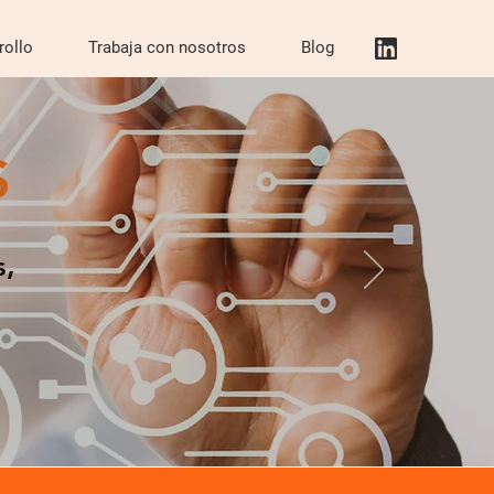
rollo
Trabaja con nosotros
Blog
S
s,