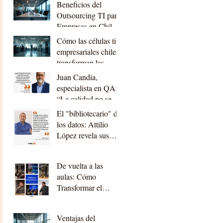
Beneficios del
planificación”
Outsourcing TI para
Empresas en Chile:
outsourcing ti
Cómo las células ti
beneficios chile
empresariales chile
transforman las
empresas
Juan Candia,
especialista en QA:
“La calidad no se
trata solo de que el
El "bibliotecario" de
sistema funcione,
los datos: Attilio
sino de que el
López revela sus
usuario no tenga que
lecciones de oro en
luchar para usarlo.”
Desarrollo
De vuelta a las
aulas: Cómo
Transformar el
Código en Impacto
Real
Ventajas del